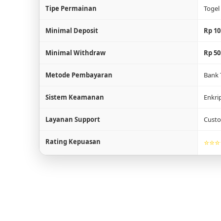
Tipe Permainan
Togel
Minimal Deposit
Rp 10
Minimal Withdraw
Rp 50
Metode Pembayaran
Bank 
Sistem Keamanan
Enkri
Layanan Support
Custo
Rating Kepuasan
⭐⭐⭐