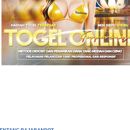
dan 
akun 
Anda.